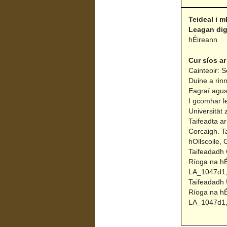
Teideal i m
Leagan dig
hÉireann
Cur síos ar
Cainteoir: 
Duine a rin
Eagraí agus
I gcomhar l
Universität 
Taifeadta a
Corcaigh.
T
hOllscoile, 
Taifeadadh 
Ríoga na hÉ
LA_1047d1, 
Taifeadadh 
Ríoga na hÉ
LA_1047d1, 