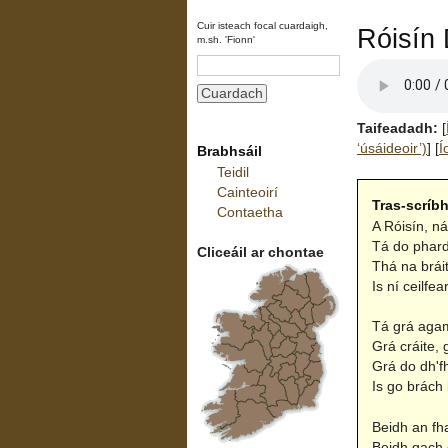
Cuir isteach focal cuardaigh,
Róisín
m.sh. 'Fionn'
Taifeadadh:
[
‘úsáideoir’)
]
[
Í
Brabhsáil
Teidil
Cainteoirí
Tras-scríb
Contaetha
A Róisín, ná
Tá do phard
Cliceáil ar chontae
Thá na bráith
Is ní ceilfe
Tá grá agam 
Grá cráite, 
Grá do dh'fh
Is go brách
Beidh an fha
Beidh gach g