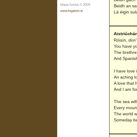
Mapa Íomhá © 2009
Beidh an sa
www.logainm.ie
Lá éigin su
Aistriúchá
Róisín, don'
You have y
The brethre
And Spanish
I have love 
An aching lo
A love that
And I am fo
The sea will
Every mount
The world wi
Someday bef