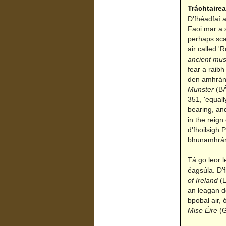
Tráchtaire
D'fhéadfaí a
Faoi mar a s
perhaps sca
air called 
ancient musi
fear a raib
den amhrán 
Munster
(BÁ
351, 'equall
bearing, an
in the reign
d'fhoilsigh 
bhunamhrán
Tá go leor 
éagsúla. D'
of Ireland
(L
an leagan de
bpobal air,
Mise Éire
(G