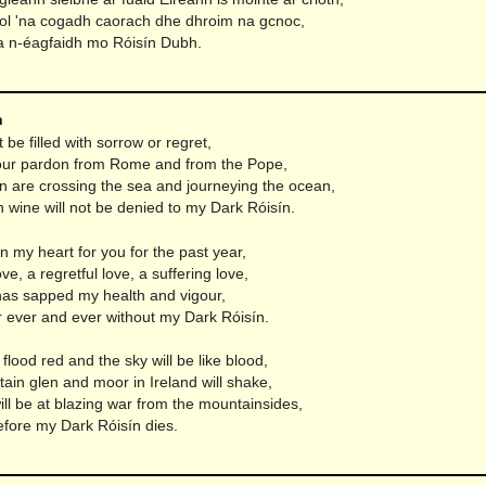
ol 'na cogadh caorach dhe dhroim na gcnoc,
la n-éagfaidh mo Róisín Dubh.
n
t be filled with sorrow or regret,
our pardon from Rome and from the Pope,
n are crossing the sea and journeying the ocean,
 wine will not be denied to my Dark Róisín.
in my heart for you for the past year,
ve, a regretful love, a suffering love,
 has sapped my health and vigour,
r ever and ever without my Dark Róisín.
 flood red and the sky will be like blood,
ain glen and moor in Ireland will shake,
ll be at blazing war from the mountainsides,
ore my Dark Róisín dies.