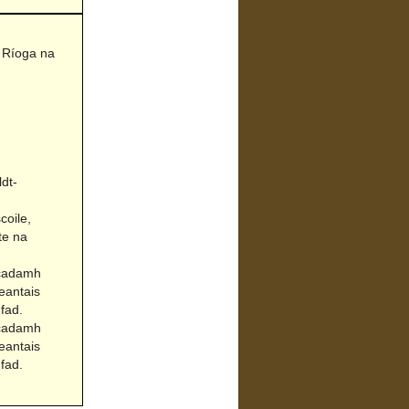
 Ríoga na
dt-
coile,
te na
Acadamh
eantais
fad.
Acadamh
eantais
fad.