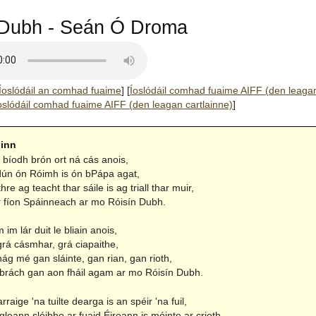
 Dubh - Seán Ó Droma
Íoslódáil an comhad fuaime
]
[
Íoslódáil comhad fuaime AIFF (den leaga
oslódáil comhad fuaime AIFF (den leagan cartlainne)
]
hinn
 bíodh brón ort ná cás anois,
ún ón Róimh is ón bPápa agat,
re ag teacht thar sáile is ag triall thar muir,
ar fíon Spáinneach ar mo Róisín Dubh.
im lár duit le bliain anois,
grá cásmhar, grá ciapaithe,
ág mé gan sláinte, gan rian, gan rioth,
 brách gan aon fháil agam ar mo Róisín Dubh.
rraige 'na tuilte dearga is an spéir 'na fuil,
leann sléibhe ar fuaid Éireann is móinte ar crioth,