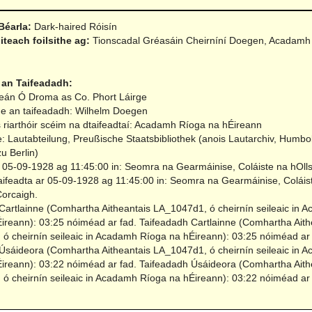
Béarla:
Dark-haired Róisín
iteach foilsithe ag:
Tionscadal Gréasáin Cheirníní Doegen, Acadamh
 an Taifeadadh:
Seán Ó Droma as Co. Phort Láirge
ne an taifeadadh: Wilhelm Doegen
 riarthóir scéim na dtaifeadtaí: Acadamh Ríoga na hÉireann
e: Lautabteilung, Preußische Staatsbibliothek (anois Lautarchiv, Humbol
zu Berlin)
r 05-09-1928 ag 11:45:00 in: Seomra na Gearmáinise, Coláiste na hOlls
aifeadta ar 05-09-1928 ag 11:45:00 in: Seomra na Gearmáinise, Coláis
Corcaigh.
Cartlainne (Comhartha Aitheantais LA_1047d1, ó cheirnín seileaic in 
ireann): 03:25 nóiméad ar fad.
Taifeadadh Cartlainne (Comhartha Aith
ó cheirnín seileaic in Acadamh Ríoga na hÉireann): 03:25 nóiméad ar 
Úsáideora (Comhartha Aitheantais LA_1047d1, ó cheirnín seileaic in 
ireann): 03:22 nóiméad ar fad.
Taifeadadh Úsáideora (Comhartha Aith
ó cheirnín seileaic in Acadamh Ríoga na hÉireann): 03:22 nóiméad ar 