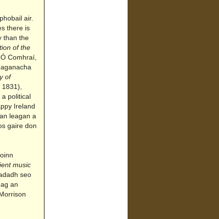
hobail air.
s there is
y than the
tion of the
 Ó Comhraí,
leaganacha
y of
 1831),
a political
appy Ireland
 an leagan a
íos gaire don
foinn
ient music
eadadh seo
 ag an
 Morrison