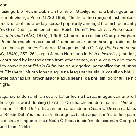
acht
 áitiú gurb é 'Róisín Dubh' an t-amhrán Gaeilge is mó a bhfuil gean an p
críobh George Petrie (1790-1866): "In the entire range of Irish melodie
rcely one of more widely spread popularity amongst the Irish peasantr
'Róis Geal Dubh', and sometimes 'Róisín Dubh'". Féach
The Petrie collec
c of Ireland
(BÁC, 1855), 125-8. Ghearán an scoláire Gaeilge Eoghan
h Petrie faoina chomaoin sa phlé a rinne sé ar an amhrán, go raibh na 
a d'fhoilsigh James Clarence Mangan in John O'Daly,
Poets and poetr
C, 1849), 257, 261, agus James Hardiman in
Irish minstrelsy
(London,
y corrupted by interpolations from other songs, with a view to give them 
d to convert poor
Róisín Dubh
into an allegorical personification of unh
 of Elizabeth.' Murab ionann agus na leaganacha sin, is cosúil go bhfuil
Petrie gan tagairtí fáthchiallacha agus seans, dá bhrí sin, go bhfuil sé n
 grá.
leaganacha den amhrán seo le fáil ar fud na hÉireann agus cantar é le 
fhoilsigh Edward Bunting (1773-1843) dhá chóiriú den fhonn in
The anc
ondon, 1840), 16-17. Is é an fonn a úsáideann Sean Ó Droma sa taif
 'Róisín Dubh' is mó a aithnítear go coitianta agus is mó a bhfuil gean
 ós é sin an leagan a chuir Seán Ó Riada in oiriúint do scannán George
ael-Linn, 1959).