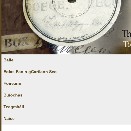
Baile
Eolas Faoin gCartlann Seo
Foireann
Buíochas
Teagmháil
Naisc