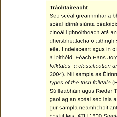
Tráchtaireacht
Seo scéal greannmhar a bhfu
scéal idirnáisiúnta béaloi
cineál ilghnéitheach atá ans
dheisbhéalacha ó aithrígh 
eile. I ndeisceart agus in 
a leithéid. Féach Hans Jor
folktales: a classification 
2004). Níl sampla as Éirin
types of the Irish folktale
(H
Súilleabháin agus Rieder T
gaol ag an scéal seo leis 
gur sampla neamhchoitiant
cosúil leis, ATU 1800
Steal