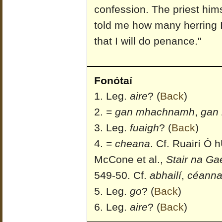
confession. The priest hi
told me how many herring I
that I will do penance."
Fonótaí
Leg.
aire
?
(
Back
)
=
gan mhachnamh
,
gan
Leg.
fuaigh
?
(
Back
)
=
cheana
. Cf. Ruairí Ó 
McCone et al.,
Stair na Ga
549-50. Cf.
abhailí
,
céanna
Leg.
go
?
(
Back
)
Leg.
aire
?
(
Back
)