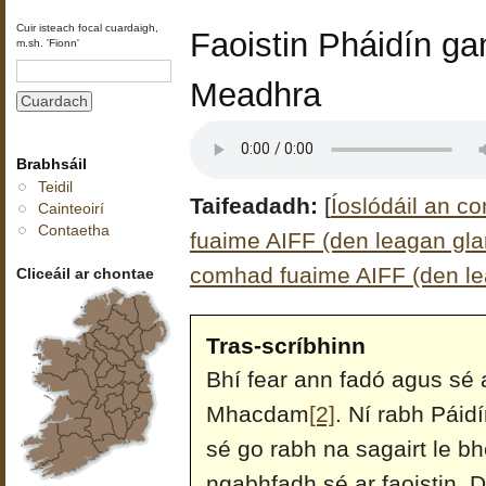
Cuir isteach focal cuardaigh,
Faoistin Pháidín g
m.sh. 'Fionn'
Meadhra
Brabhsáil
Teidil
Taifeadadh:
[
Íoslódáil an c
Cainteoirí
Contaetha
fuaime AIFF (den leagan glan
comhad fuaime AIFF (den le
Cliceáil ar chontae
Tras-scríbhinn
Bhí fear ann fadó agus sé a
Mhacdam
[2]
. Ní rabh Páidí
sé go rabh na sagairt le bh
ngabhfadh sé ar faoistin. D