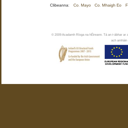
Clibeanna:
Co. Mayo
Co. Mhaigh Eo
F
© 2009 Acadamh Ríoga na hÉireann. Tá an t-ábhar ar 
ach amháin i