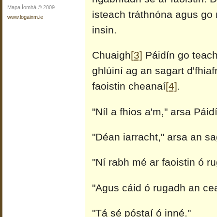
Mapa Íomhá © 2009
isteach tráthnóna agus go
www.logainm.ie
insin.
Chuaigh
[3]
Páidín go teach
ghlúiní ag an sagart d'fhia
faoistin cheanaí
[4]
.
"Níl a fhios a'm," arsa Páid
"Déan iarracht," arsa an sa
"Ní rabh mé ar faoistin ó 
"Agus cáid ó rugadh an ce
"Tá sé póstaí ó inné."