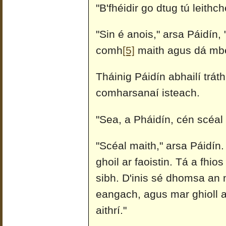
"B'fhéidir go dtug tú leithc
"Sin é anois," arsa Páidín,
comh
[5]
maith agus dá mbe
Tháinig Páidín abhailí trá
comharsanaí isteach.
"Sea, a Pháidín, cén scéal
"Scéal maith," arsa Páidín
ghoil ar faoistin. Tá a fhio
sibh. D'inis sé dhomsa an
eangach, agus mar ghioll a
aithrí."