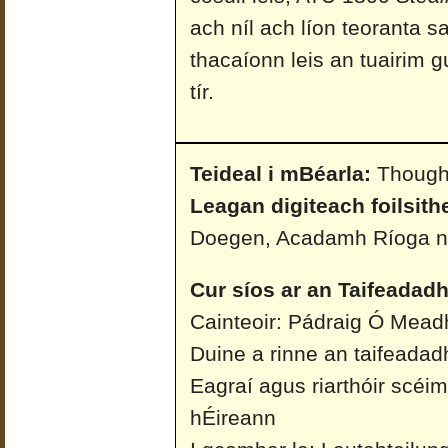
ach níl ach líon teoranta 
thacaíonn leis an tuairim g
tír.
Teideal i mBéarla:
Thought
Leagan digiteach foilsith
Doegen, Acadamh Ríoga n
Cur síos ar an Taifeadadh
Cainteoir: Pádraig Ó Mead
Duine a rinne an taifeadad
Eagraí agus riarthóir scéi
hÉireann