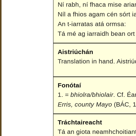
Ní rabh, ní fhaca mise aria
Níl a fhios agam cén sórt i
An t-iarratas atá ormsa:
Tá mé ag iarraidh bean or
Aistriúchán
Translation in hand. Aistri
Fonótaí
=
bhiolra/bhiolair
. Cf. É
Erris, county Mayo
(BÁC, 1
Tráchtaireacht
Tá an giota neamhchoitiant