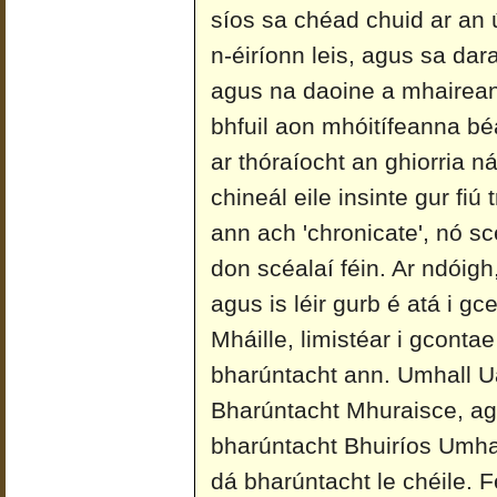
síos sa chéad chuid ar an 
n-éiríonn leis, agus sa dar
agus na daoine a mhairean
bhfuil aon mhóitífeanna béa
ar thóraíocht an ghiorria n
chineál eile insinte gur fiú 
ann ach 'chronicate', nó sc
don scéalaí féin. Ar ndóigh
agus is léir gurb é atá i g
Mháille, limistéar i gconta
bharúntacht ann. Umhall Ua
Bharúntacht Mhuraisce, agu
bharúntacht Bhuiríos Umhai
dá bharúntacht le chéile.