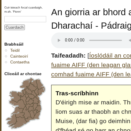
Cuir isteach focal cuardaigh,
An giorria ar bhord 
m.sh. 'Fionn'
Dharachaí - Pádrai
Brabhsáil
Teidil
Taifeadadh:
[
Íoslódáil an c
Cainteoirí
Contaetha
fuaime AIFF (den leagan glan
comhad fuaime AIFF (den le
Cliceáil ar chontae
Tras-scríbhinn
D'éirigh mise ar maidin. Th
liom suas ar thaobh an chn
Muise, (dar fia) go deimhin,
d'fhéad sé go barr an chnoi