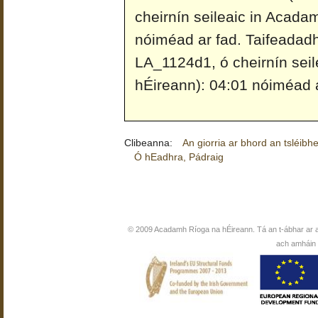
cheirnín seileaic in Acada
nóiméad ar fad.
Taifeadad
LA_1124d1, ó cheirnín sei
hÉireann): 04:01 nóiméad a
Clibeanna:
An giorria ar bhord an tsléibh
Ó hEadhra, Pádraig
© 2009 Acadamh Ríoga na hÉireann. Tá an t-ábhar ar 
ach amháin i