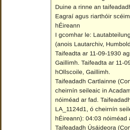
Duine a rinne an taifeadad
Eagraí agus riarthóir scéi
hÉireann
I gcomhar le: Lautabteilun
(anois Lautarchiv, Humboldt
Taifeadta ar 11-09-1930 ag 
Gaillimh.
Taifeadta ar 11-0
hOllscoile, Gaillimh.
Taifeadadh Cartlainne (Co
cheirnín seileaic in Acada
nóiméad ar fad.
Taifeadadh
LA_1124d1, ó cheirnín sei
hÉireann): 04:03 nóiméad a
Taifeadadh Úsáideora (Co