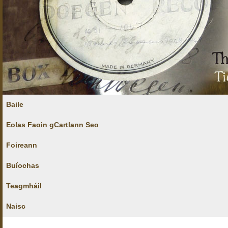
Baile
Eolas Faoin gCartlann Seo
Foireann
Buíochas
Teagmháil
Naisc