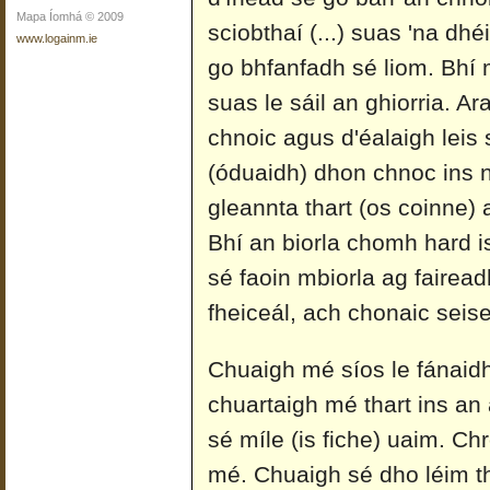
Mapa Íomhá © 2009
sciobthaí (...) suas 'na dhé
www.logainm.ie
go bhfanfadh sé liom. Bhí
suas le sáil an ghiorria. Ar
chnoic agus d'éalaigh leis
(óduaidh) dhon chnoc ins 
gleannta thart (os coinne) 
Bhí an biorla chomh hard is
sé faoin mbiorla ag fairea
fheiceál, ach chonaic seis
Chuaigh mé síos le fánaidh
chuartaigh mé thart ins an 
sé míle (is fiche) uaim. C
mé. Chuaigh sé dho léim t