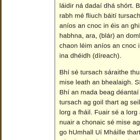
láidir ná dadaí dhá shórt.
rabh mé fliuch báití tursach 
aníos an cnoc in éis an ghi
habhna, ara, (blár) an domh
chaon léim aníos an cnoc i
ina dhéidh (díreach).
Bhí sé tursach sáraithe thu
mise leath an bhealaigh. Sío
Bhí an mada beag déantaí 
tursach ag goil thart ag sei
lorg a fháil. Fuair sé a lorg
nuair a chonaic sé mise ag t
go hUmhall Uí Mháille thar