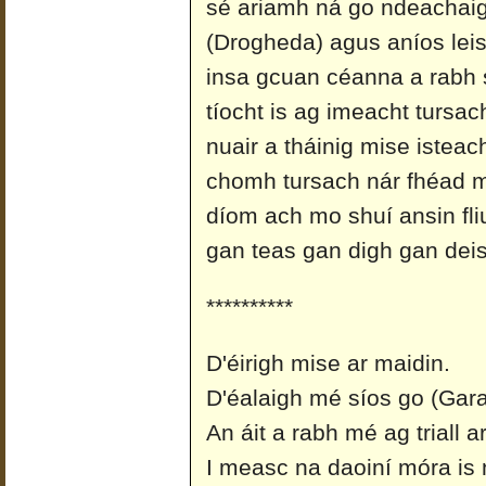
sé ariamh ná go ndeachaigh
(Drogheda) agus aníos leis 
insa gcuan céanna a rabh 
tíocht is ag imeacht tursach
nuair a tháinig mise isteac
chomh tursach nár fhéad m
díom ach mo shuí ansin fliu
gan teas gan digh gan deis
**********
D'éirigh mise ar maidin.
D'éalaigh mé síos go (Gara
An áit a rabh mé ag triall a
I measc na daoiní móra is 