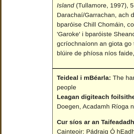
Island
(Tullamore, 1997), 5.
Darachaí/Garrachan, ach d'
bparóise Chill Chomáin, co
'Garoke' i bparóiste Sheanc
gcríochnaíonn an giota go 
blúire de phíosa níos faide
Teideal i mBéarla:
The har
people
Leagan digiteach foilsith
Doegen, Acadamh Ríoga n
Cur síos ar an Taifeadadh
Cainteoir: Pádraig Ó hEadh