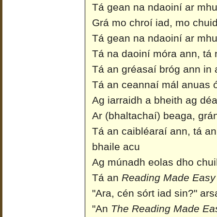
Tá gean na ndaoiní ar mhui
Grá mo chroí iad, mo chuid 
Tá gean na ndaoiní ar mhui
Tá na daoiní móra ann, tá 
Tá an gréasaí bróg ann in 
Tá an ceannaí mál anuas 
Ag iarraidh a bheith ag dé
Ar (bhaltachaí) beaga, grá
Tá an caibléaraí ann, tá an 
bhaile acu
Ag múnadh eolas dho chuil
Tá an
Reading Made Easy
"Ara, cén sórt iad sin?" ars
"An
The Reading Made Ea