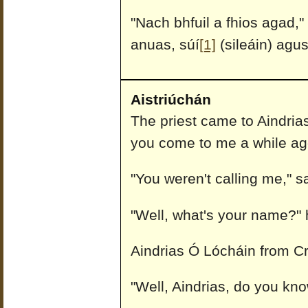
"Nach bhfuil a fhios agad," 
anuas, súí
[1]
(sileáin) agus
Aistriúchán
The priest came to Aindrias
you come to me a while ag
"You weren't calling me," sa
"Well, what's your name?" 
Aindrias Ó Lócháin from Cr
"Well, Aindrias, do you kn