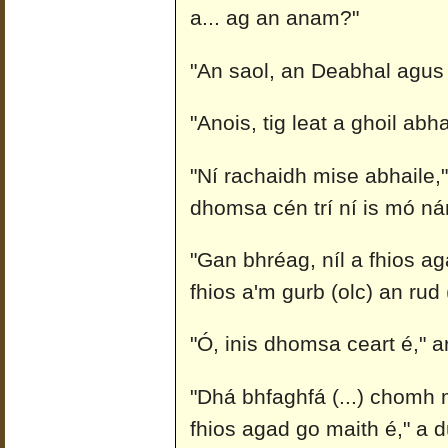
a... ag an anam?"
"An saol, an Deabhal agus a
"Anois, tig leat a ghoil abha
"Ní rachaidh mise abhaile,"
dhomsa cén trí ní is mó ná
"Gan bhréag, níl a fhios aga
fhios a'm gurb (olc) an rud (
"Ó, inis dhomsa ceart é," a
"Dhá bhfaghfá (...) chomh 
fhios agad go maith é," a dú