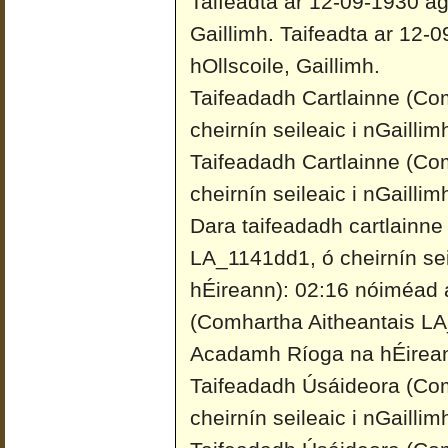
Taifeadta ar 12-09-1930 ag 
Gaillimh.
Taifeadta ar 12-0
hOllscoile, Gaillimh.
Taifeadadh Cartlainne (Co
cheirnín seileaic i nGailli
Taifeadadh Cartlainne (Co
cheirnín seileaic i nGailli
Dara taifeadadh cartlainne
LA_1141dd1, ó cheirnín se
hÉireann): 02:16 nóiméad 
(Comhartha Aitheantais LA_
Acadamh Ríoga na hÉireann
Taifeadadh Úsáideora (Co
cheirnín seileaic i nGailli