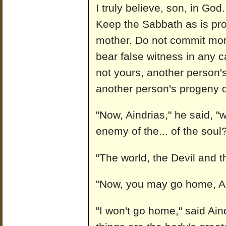
I truly believe, son, in Go
Keep the Sabbath as is pro
mother. Do not commit morta
bear false witness in any 
not yours, another person'
another person's progeny o
"Now, Aindrias," he said, "
enemy of the... of the soul
"The world, the Devil and t
"Now, you may go home, Ain
"I won't go home," said Aind