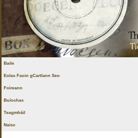
Baile
Eolas Faoin gCartlann Seo
Foireann
Buíochas
Teagmháil
Naisc