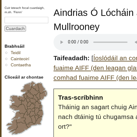
Cuir isteach focal cuardaigh,
Aindrias Ó Lócháin 
m.sh. 'Fionn'
Mullrooney
Brabhsáil
Teidil
Taifeadadh:
[
Íoslódáil an c
Cainteoirí
Contaetha
fuaime AIFF (den leagan glan
comhad fuaime AIFF (den le
Cliceáil ar chontae
Tras-scríbhinn
Tháinig an sagart chuig Ain
nach dtáinig tú chugamsa a
ort?"