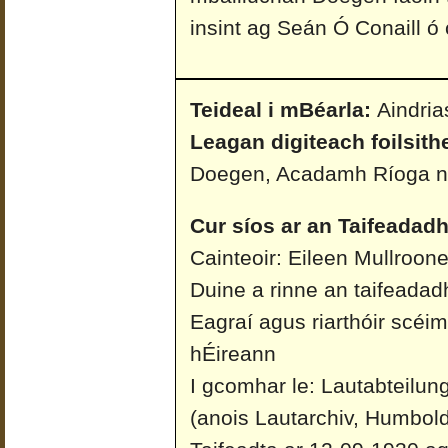
insint ag Seán Ó Conaill ó 
Teideal i mBéarla:
Aindria
Leagan digiteach foilsith
Doegen, Acadamh Ríoga n
Cur síos ar an Taifeadadh
Cainteoir: Eileen Mullroon
Duine a rinne an taifeadad
Eagraí agus riarthóir scéi
hÉireann
I gcomhar le: Lautabteilun
(anois Lautarchiv, Humboldt