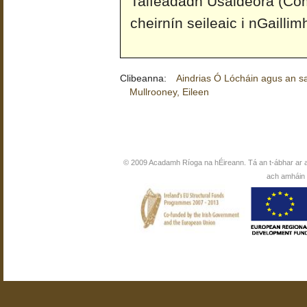
Taifeadadh Úsáideora (Co
cheirnín seileaic i nGailli
Clibeanna:
Aindrias Ó Lócháin agus an s
Mullrooney, Eileen
© 2009 Acadamh Ríoga na hÉireann. Tá an t-ábhar ar 
ach amháin i