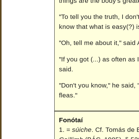
things are the body's grea
"To tell you the truth, I don
know that what is easy(?) i
"Oh, tell me about it," said 
"If you got (...) as often as
said.
"Don't you know," he said, "
fleas."
Fonótaí
=
súiche
. Cf. Tomás de 