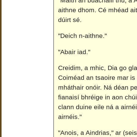
"Maith an buachaill thú, a 
aithne dhom. Cé mhéad ait
dúirt sé.
"Deich n-aithne."
"Abair iad."
Creidim, a mhic, Dia go gl
Coiméad an tsaoire mar is c
mháthair onóir. Ná déan pe
fianaisí bhréige in aon chú
clann duine eile ná a airné
airnéis."
"Anois, a Aindrias," ar (sei