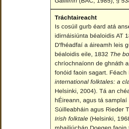
Gaillimh
(BÁC, 1985), § 53
Tráchtaireacht
Is cosúil gurb éard atá ans
idirnáisiúnta béaloidis AT
D'fhéadfaí a áireamh leis g
béaloidis eile, 1832
The bo
chríochnaíonn de ghnáth ar
fonóid faoin sagart. Féach
international folktales: a c
Helsinki, 2004). Tá an chéa
hÉireann, agus tá samplaí
Súilleabháin agus Rieder T
Irish folktale
(Helsinki, 1968
mbailiúchán Doegen faoin t