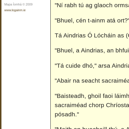
"Ní rabh tú ag glaoch ormsa
Mapa Íomhá © 2009
www.logainm.ie
"Bhuel, cén t-ainm atá ort?"
Tá Aindrias Ó Lócháin as (
"Bhuel, a Aindrias, an bhfu
"Tá cuide dhó," arsa Aindri
"Abair na seacht sacraiméa
"Baisteadh, ghoil faoi láim
sacraiméad chorp Chríosta
pósadh."