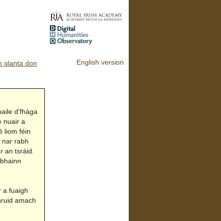
English version
n glanta don
aile d'fhága
 nuair a
 liom féin
, nar rabh
r an tsráid.
abhainn
 a fuaigh
dhruid amach