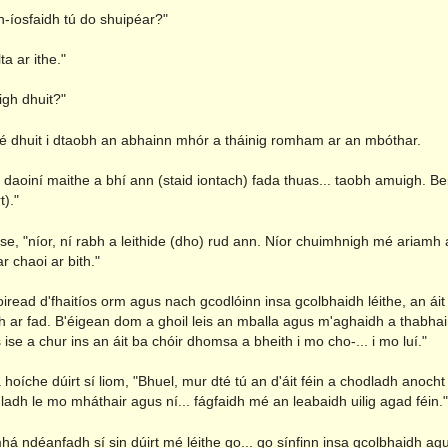
n-íosfaidh tú do shuipéar?"
ta ar ithe."
igh dhuit?"
é dhuit i dtaobh an abhainn mhór a tháinig romham ar an mbóthar.
 daoiní maithe a bhí ann (staid iontach) fada thuas... taobh amuigh. Be
t)."
se, "níor, ní rabh a leithide (dho) rud ann. Níor chuimhnigh mé ariamh a
 chaoi ar bith."
iread d'fhaitíos orm agus nach gcodlóinn insa gcolbhaidh léithe, an áit
 ar fad. B'éigean dom a ghoil leis an mballa agus m'aghaidh a thabhair
ise a chur ins an áit ba chóir dhomsa a bheith i mo cho-... i mo luí."
hoíche dúirt sí liom, "Bhuel, mur dté tú an d'áit féin a chodladh anoch
adh le mo mháthair agus ní... fágfaidh mé an leabaidh uilig agad féin."
há ndéanfadh sí sin dúirt mé léithe go... go sínfinn insa gcolbhaidh agu