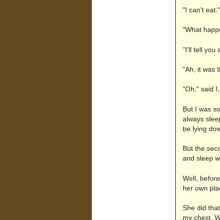
"I can't eat."
"What happ
"I'll tell y
"Ah, it was t
"Oh," said I
But I was so
always sleep
be lying do
But the seco
and sleep wi
Well, before
her own pla
She did that
my chest. W