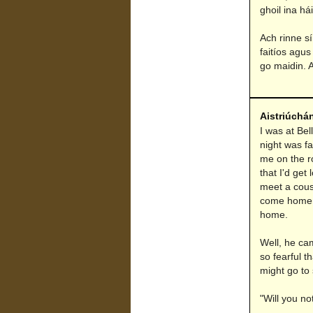
ghoil ina hái
Ach rinne sí
faitíos agus
go maidin. 
Aistriúchá
I was at Bel
night was fa
me on the ro
that I'd get
meet a cousi
come home w
home.
Well, he ca
so fearful t
might go to 
"Will you no