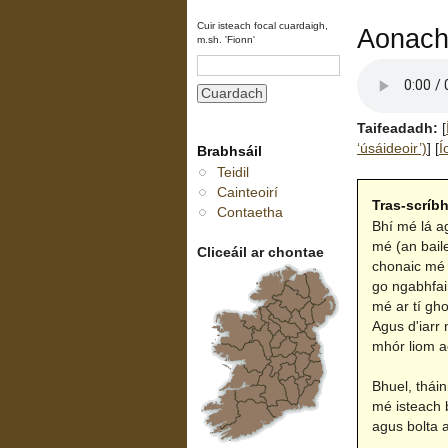
Cuir isteach focal cuardaigh,
Aonach
m.sh. 'Fionn'
Taifeadadh:
[
‘úsáideoir’)
]
[
Í
Brabhsáil
Teidil
Cainteoirí
Tras-scríb
Contaetha
Bhí mé lá a
mé (an bail
Cliceáil ar chontae
chonaic mé 
go ngabhfain
mé ar tí gho
Agus d'iarr 
mhór liom ag
Bhuel, tháin
mé isteach 
agus bolta a