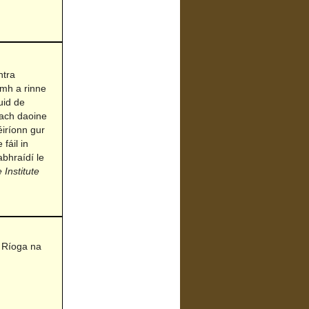
htra
amh a rinne
uid de
dach daoine
éiríonn gur
fáil in
bhraídí le
 Institute
 Ríoga na