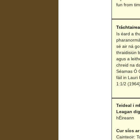
fun from tim
Tráchtaire
Is éard a t
pharanormál
sé air ná go
thraidisiún 
agus a leith
chreid na da
Séamas Ó C
fáil in Laur
1:1/2 (1964)
Teideal i m
Leagan dig
hÉireann
Cur síos ar
Cainteoir: 