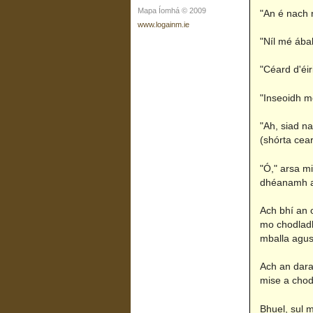
Mapa Íomhá © 2009
"An é nach 
www.logainm.ie
"Níl mé ábal
"Céard d'éir
"Inseoidh m
"Ah, siad na
(shórta cear
"Ó," arsa mi
dhéanamh ar
Ach bhí an o
mo chodladh
mballa agus 
Ach an dara 
mise a chodl
Bhuel, sul m