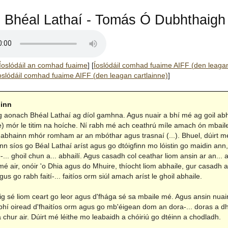
 Bhéal Lathaí - Tomás Ó Dubhthaigh
Íoslódáil an comhad fuaime
]
[
Íoslódáil comhad fuaime AIFF (den leaga
oslódáil comhad fuaime AIFF (den leagan cartlainne)
]
hinn
g aonach Bhéal Lathaí ag díol gamhna. Agus nuair a bhí mé ag goil abh
e) mór le titim na hoíche. Ní rabh mé ach ceathrú míle amach ón mbaile
abhainn mhór romham ar an mbóthar agus trasnaí (...). Bhuel, dúirt mé
n síos go Béal Lathaí aríst agus go dtóigfinn mo lóistin go maidin ann
-... ghoil chun a... abhailí. Agus casadh col ceathar liom ansin ar an... a
mé air, onóir 'o Dhia agus do Mhuire, thíocht liom abhaile, gur casadh 
us go rabh faití-... faitíos orm siúl amach aríst le ghoil abhaile.
ig sé liom ceart go leor agus d'fhága sé sa mbaile mé. Agus ansin nuair
bhí oiread d'fhaitíos orm agus go mb'éigean dom an dora-... doras a 
 chur air. Dúirt mé léithe mo leabaidh a chóiriú go dtéinn a chodladh.