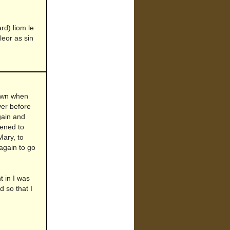
ard) liom le
leor as sin
town when
ver before
gain and
pened to
Mary, to
again to go
 in I was
d so that I