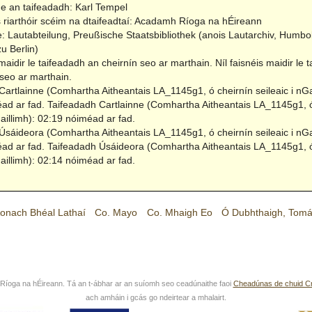
ne an taifeadadh: Karl Tempel
 riarthóir scéim na dtaifeadtaí: Acadamh Ríoga na hÉireann
e: Lautabteilung, Preußische Staatsbibliothek (anois Lautarchiv, Humbol
zu Berlin)
 maidir le taifeadadh an cheirnín seo ar marthain.
Níl faisnéis maidir le 
 seo ar marthain.
Cartlainne (Comhartha Aitheantais LA_1145g1, ó cheirnín seileaic i nGai
ad ar fad.
Taifeadadh Cartlainne (Comhartha Aitheantais LA_1145g1, ó
Gaillimh): 02:19 nóiméad ar fad.
Úsáideora (Comhartha Aitheantais LA_1145g1, ó cheirnín seileaic i nGai
ad ar fad.
Taifeadadh Úsáideora (Comhartha Aitheantais LA_1145g1, ó
Gaillimh): 02:14 nóiméad ar fad.
onach Bhéal Lathaí
Co. Mayo
Co. Mhaigh Eo
Ó Dubhthaigh, Tom
íoga na hÉireann. Tá an t-ábhar ar an suíomh seo ceadúnaithe faoi
Cheadúnas de chuid C
ach amháin i gcás go ndeirtear a mhalairt.