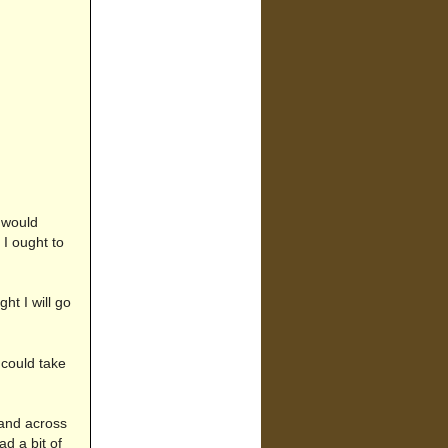
I would
 I ought to
ht I will go
 could take
hand across
d a bit of