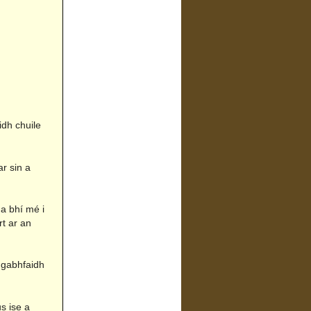
idh chuile
r sin a
 a bhí mé i
t ar an
t gabhfaidh
s ise a