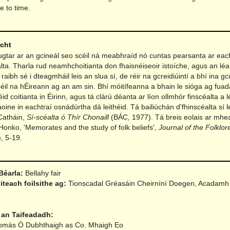
e to time.
acht
hugtar ar an gcineál seo scéil ná meabhraíd nó cuntas pearsanta ar eac
ta. Tharla rud neamhchoitianta don fhaisnéiseoir istoíche, agus an lé
 raibh sé i dteagmháil leis an slua sí, de réir na gcreidiúintí a bhí ina gc
béil na hÉireann ag an am sin. Bhí móitífeanna a bhain le sióga ag fua
éid coitianta in Éirinn, agus tá clárú déanta ar líon ollmhór finscéalta a l
oine in eachtraí osnádúrtha dá leithéid. Tá bailiúchán d'fhinscéalta sí le 
atháin,
Sí-scéalta ó Thír Chonaill
(BÁC, 1977). Tá breis eolais ar mhea
i Honko, 'Memorates and the study of folk beliefs',
Journal of the Folklore
, 5-19.
Béarla:
Bellahy fair
iteach foilsithe ag:
Tionscadal Gréasáin Cheirníní Doegen, Acadamh
 an Taifeadadh:
Tomás Ó Dubhthaigh as Co. Mhaigh Eo