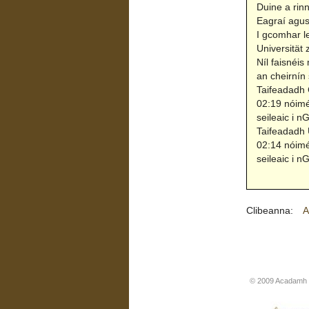
Duine a rin
Eagraí agus
I gcomhar l
Universität 
Níl faisnéis
an cheirnín
Taifeadadh 
02:19 nóimé
seileaic i n
Taifeadadh 
02:14 nóimé
seileaic i n
Clibeanna:
A
© 2009 Acadamh R