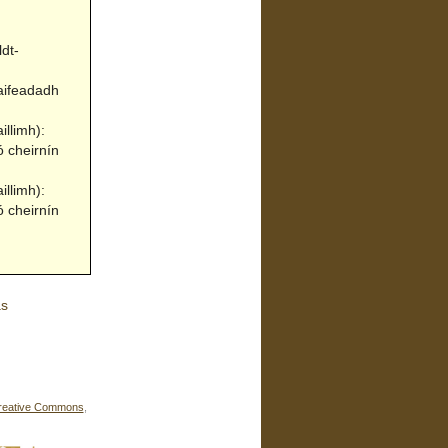
dt-
taifeadadh
llimh):
 cheirnín
llimh):
 cheirnín
ás
reative Commons
,