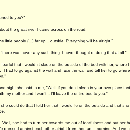
ened to you?"
ou about the great river I came across on the road.
he little people (...) far up... outside. Everything will be alright."
, "there was never any such thing. I never thought of doing that at all."
 fearful that I wouldn't sleep on the outside of the bed with her, where 
. I had to go against the wall and face the wall and tell her to go where
wn."
nd night she said to me, "Well, if you don't sleep in your own place tonig
th my mother and I won't... I'll leave the entire bed to you."
 she could do that I told her that I would lie on the outside and that she
ce.
. Well, she had to turn her towards me out of fearfulness and put her 
e pressed against each other alright from then until morning. And we ha