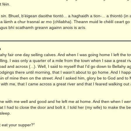
t féin.
 sin. Bhuel, b'éigean daoithe tiontó... a haghaidh a tion-... a thiontó (in 
 a lámh a chur trasnaí ar mo (chliabha). Theann muid le chéilí ceart go 
Agus bhí scathamh greann againn anois is arís.
n
lahy fair one day selling calves. And when I was going home I left the 
lling. I was only a quarter of a mile from the town when I saw a great ri
ad and across (...). Well, I said to myself that I'd go down to Bellahy a
 lodgings there until morning, that I wasn't about to go home. And I hap
n of mine then on the street. And I asked him, glory be to God and to 
ith me, that I came across a great river and that I feared walking out 
me with me well and good and he left me at home. And then when I went
hat I had to close the door and bolt it. I told her (my wife) to make the be
sleep.
t eat your supper?"