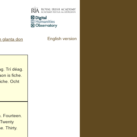
English version
n glanta don
g. Trí déag.
n is fiche.
fiche. Ocht
n. Fourteen.
 Twenty
e. Thirty.