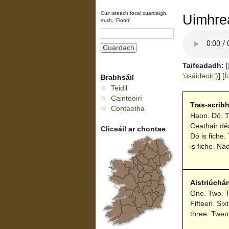
Cuir isteach focal cuardaigh,
Uimhre
m.sh. 'Fionn'
Taifeadadh:
[
‘úsáideoir’)
]
[
Í
Brabhsáil
Teidil
Cainteoirí
Tras-scríb
Contaetha
Haon. Dó. T
Ceathair dé
Cliceáil ar chontae
Dó is fiche.
is fiche. Nao
Aistriúchá
One. Two. Th
Fifteen. Si
three. Twent