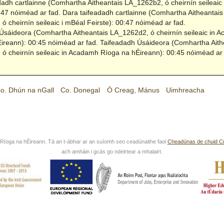
dadh cartlainne (Comhartha Aitheantais LA_1262b2, ó cheirnín seileaic
0:47 nóiméad ar fad.
Dara taifeadadh cartlainne (Comhartha Aitheantais
ó cheirnín seileaic i mBéal Feirste): 00:47 nóiméad ar fad.
Úsáideora (Comhartha Aitheantais LA_1262d2, ó cheirnín seileaic in 
ireann): 00:45 nóiméad ar fad.
Taifeadadh Úsáideora (Comhartha Aith
ó cheirnín seileaic in Acadamh Ríoga na hÉireann): 00:45 nóiméad ar 
o. Dhún na nGall
Co. Donegal
Ó Creag, Mánus
Uimhreacha
íoga na hÉireann. Tá an t-ábhar ar an suíomh seo ceadúnaithe faoi
Cheadúnas de chuid C
ach amháin i gcás go ndeirtear a mhalairt.