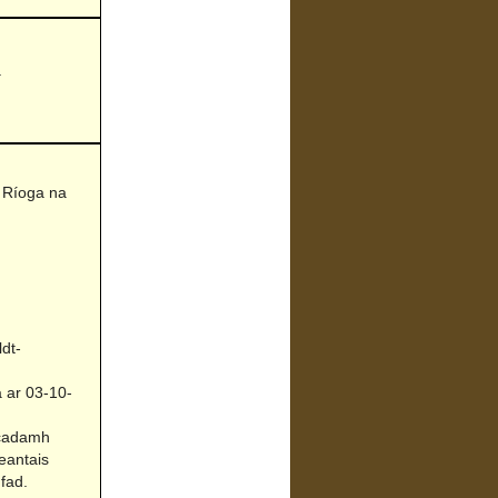
a
 Ríoga na
dt-
a ar 03-10-
Acadamh
eantais
fad.