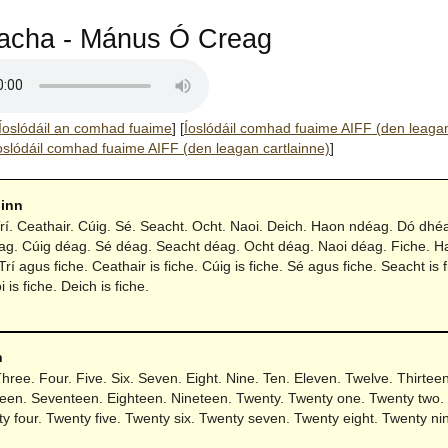
acha - Mánus Ó Creag
Íoslódáil an comhad fuaime
]
[
Íoslódáil comhad fuaime AIFF (den leaga
oslódáil comhad fuaime AIFF (den leagan cartlainne)
]
hinn
rí. Ceathair. Cúig. Sé. Seacht. Ocht. Naoi. Deich. Haon ndéag. Dó dhéa
ag. Cúig déag. Sé déag. Seacht déag. Ocht déag. Naoi déag. Fiche. Hao
 Trí agus fiche. Ceathair is fiche. Cúig is fiche. Sé agus fiche. Seacht is 
i is fiche. Deich is fiche.
n
ree. Four. Five. Six. Seven. Eight. Nine. Ten. Eleven. Twelve. Thirtee
xteen. Seventeen. Eighteen. Nineteen. Twenty. Twenty one. Twenty two.
y four. Twenty five. Twenty six. Twenty seven. Twenty eight. Twenty nin