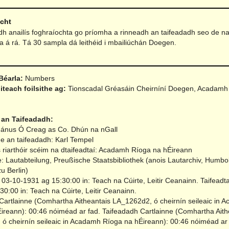
acht
idh anailís foghraíochta go príomha a rinneadh an taifeadadh seo de n
 á rá. Tá 30 sampla dá leithéid i mbailiúchán Doegen.
Béarla:
Numbers
iteach foilsithe ag:
Tionscadal Gréasáin Cheirníní Doegen, Acadamh
 an Taifeadadh:
Mánus Ó Creag as Co. Dhún na nGall
ne an taifeadadh: Karl Tempel
 riarthóir scéim na dtaifeadtaí: Acadamh Ríoga na hÉireann
e: Lautabteilung, Preußische Staatsbibliothek (anois Lautarchiv, Humbol
zu Berlin)
r 03-10-1931 ag 15:30:00 in: Teach na Cúirte, Leitir Ceanainn.
Taifeadt
0:00 in: Teach na Cúirte, Leitir Ceanainn.
Cartlainne (Comhartha Aitheantais LA_1262d2, ó cheirnín seileaic in 
ireann): 00:46 nóiméad ar fad.
Taifeadadh Cartlainne (Comhartha Aith
ó cheirnín seileaic in Acadamh Ríoga na hÉireann): 00:46 nóiméad ar 