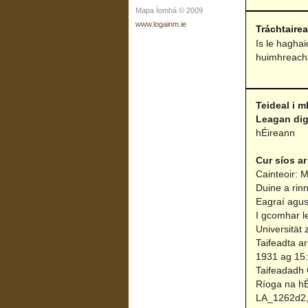
Mapa Íomhá © 2009
www.logainm.ie
Tráchtaire
Is le hagha
huimhreacha
Teideal i m
Leagan dig
hÉireann
Cur síos ar
Cainteoir: 
Duine a rin
Eagraí agus
I gcomhar l
Universität 
Taifeadta a
1931 ag 15:3
Taifeadadh 
Ríoga na hÉ
LA_1262d2, 