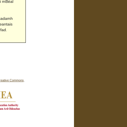
 i mBéal
Acadamh
eantais
fad.
reative Commons
,