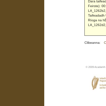
Dara taifea
Feirste): 0
LA_1262b2, 
Taifeadadh 
Ríoga na hÉ
LA_1262d2, 
Clibeanna:
C
© 2009 Acadamh R