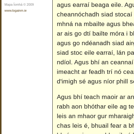
agus earraí beaga eile. Ag
Mapa Íomhá © 2009
www.logainm.ie
cheannóchadh siad stocaí ag
mhná na mbailte agus bhea
ar ais go dtí bailte móra i 
agus go ndéanadh siad ai
siad stoc eile earraí, lán 
ndíol. Agus bhí an ceannaí
imeacht ar feadh trí nó cea
d'imigh sé agus níor phill s
Agus bhí teach maoir ar an
rabh aon bhóthar eile ag 
leis an mhaor gur mharaigh
chas leis é, bhuail fear a 