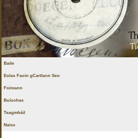
Baile
Eolas Faoin gCartlann Seo
Foireann
Buíochas
Teagmháil
Naisc