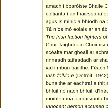
amach i bparóiste Bhaile 
coitianta í an fhaicseanaío
agus is minic a bhíodh na 
Tá níos mó eolais ar an áb
The Irish faction fighters o
Chuir taighdeoirí Choimisi
scéalta mar gheall ar achr
rinneadh taifeadadh ar sha
iad i mbun bailithe. Féach
Irish folklore
(Detroit, 1942)
bunaithe ar eachtraí a thi
bhfuil nó nach bhfuil, d'fh
móitífeanna idirnáisiúnta b
Innocent person accused o