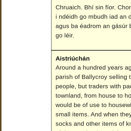
Chruaich. Bhí sin fíor. Ch
i ndéidh go mbudh iad an dr
agus ba éadrom an gásúr b
go léir.
Aistriúchán
Around a hundred years ag
parish of Ballycroy selling 
people, but traders with p
townland, from house to hous
would be of use to housewi
small items. And when they
socks and other items of kn