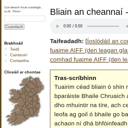
Cuir isteach focal cuardaigh,
Bliain an cheannaí
m.sh. 'Fionn'
Taifeadadh:
[
Íoslódáil an c
Brabhsáil
fuaime AIFF (den leagan glan
Teidil
Cainteoirí
comhad fuaime AIFF (den le
Contaetha
Cliceáil ar chontae
Tras-scríbhinn
Tuairim céad bliain ó shin
bparáiste Bhaile Chruaich a
dho mhuintir na tíre, ach 
leofa ag goil ó bhaile go ba
achaon ní dhá bhfóinfeadh