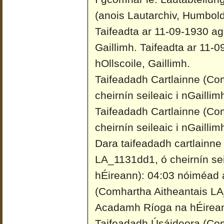
(anois Lautarchiv, Humboldt
Taifeadta ar 11-09-1930 ag 
Gaillimh.
Taifeadta ar 11-0
hOllscoile, Gaillimh.
Taifeadadh Cartlainne (Co
cheirnín seileaic i nGailli
Taifeadadh Cartlainne (Co
cheirnín seileaic i nGailli
Dara taifeadadh cartlainne
LA_1131dd1, ó cheirnín se
hÉireann): 04:03 nóiméad 
(Comhartha Aitheantais LA_
Acadamh Ríoga na hÉireann
Taifeadadh Úsáideora (Co