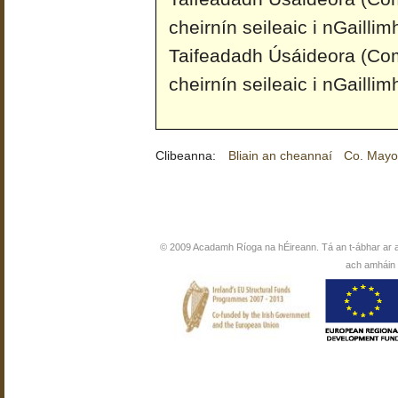
cheirnín seileaic i nGailli
Taifeadadh Úsáideora (Co
cheirnín seileaic i nGailli
Clibeanna:
Bliain an cheannaí
Co. May
© 2009 Acadamh Ríoga na hÉireann. Tá an t-ábhar ar 
ach amháin i