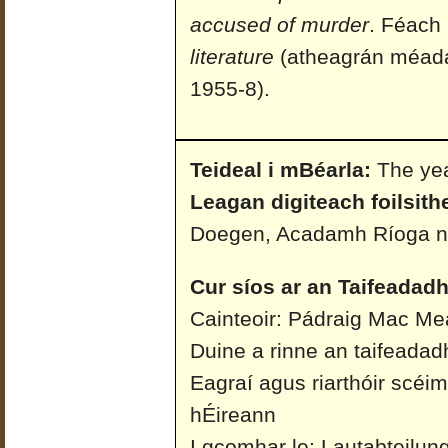
accused of murder
. Féach
literature
(atheagrán méadai
1955-8).
Teideal i mBéarla:
The yea
Leagan digiteach foilsith
Doegen, Acadamh Ríoga n
Cur síos ar an Taifeadadh
Cainteoir: Pádraig Mac M
Duine a rinne an taifeadad
Eagraí agus riarthóir scéi
hÉireann
I gcomhar le: Lautabteilun