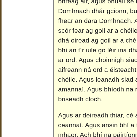
bhréag air, agus bhuail sé 
Domhnach dhár gcionn, bua
fhear an dara Domhnach. A
scór fear ag goil ar a ché
dhá oiread ag goil ar a ché
bhí an tír uile go léir ina d
ar ord. Agus choinnigh siad
aifreann ná ord a éisteach
chéile. Agus leanadh siad a
amannaí. Agus bhíodh na m
briseadh cloch.
Agus ar deireadh thiar, cé 
ceannaí. Agus ansin bhí a 
mhaor. Ach bhí na páirtíon