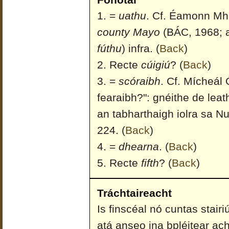
=
uathu
. Cf. Éamonn Mh
county Mayo
(BÁC, 1968; a
fúthu
) infra.
(
Back
)
Recte
cúigiú
?
(
Back
)
=
scóraibh
. Cf. Mícheál 
fearaibh?": gnéithe de lea
an tabharthaigh iolra sa N
224.
(
Back
)
=
dhearna
.
(
Back
)
Recte
fifth
?
(
Back
)
Tráchtaireacht
Is finscéal nó cuntas stairi
atá anseo ina bpléitear ach