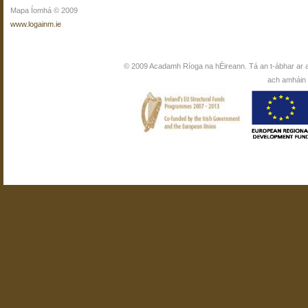
Mapa Íomhá © 2009
www.logainm.ie
© 2009 Acadamh Ríoga na hÉireann. Tá an t-ábhar ar 
ach amháin i