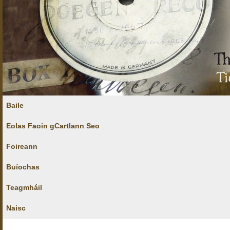
Baile
Eolas Faoin gCartlann Seo
Foireann
Buíochas
Teagmháil
Naisc