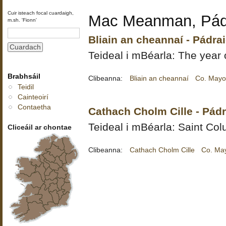
Cuir isteach focal cuardaigh,
Mac Meanman, Pád
m.sh. 'Fionn'
Bliain an cheannaí - Pád
Teideal i mBéarla: The year 
Brabhsáil
Clibeanna:
Bliain an cheannaí
Co. May
Teidil
Cainteoirí
Contaetha
Cathach Cholm Cille - Pá
Teideal i mBéarla: Saint Colu
Cliceáil ar chontae
Clibeanna:
Cathach Cholm Cille
Co. Ma