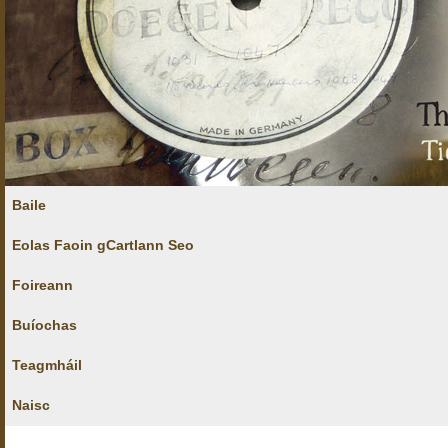
Baile
Eolas Faoin gCartlann Seo
Foireann
Buíochas
Teagmháil
Naisc