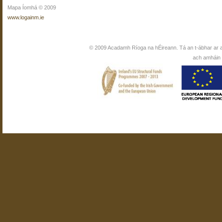
Mapa Íomhá © 2009
www.logainm.ie
© 2009 Acadamh Ríoga na hÉireann. Tá an t-ábhar ar 
ach amháin i