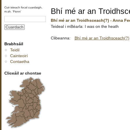
Cuir isteach focal cuardaigh,
Bhí mé ar an Troidhsc
m.sh. 'Fionn'
Bhí mé ar an Troidhsceach(?) - Anna Fe
Teideal i mBéarla: I was on the heath
Clibeanna:
Bhí mé ar an Troidhsceach(?)
Brabhsáil
Teidil
Cainteoirí
Contaetha
Cliceáil ar chontae