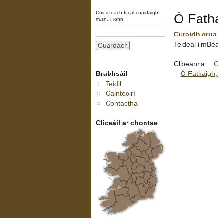
Cuir isteach focal cuardaigh,
Ó Fatha
m.sh. 'Fionn'
Curaidh crua
Teideal i mBéa
Clibeanna:
C
Brabhsáil
Ó Fathaigh,
Teidil
Cainteoirí
Contaetha
Cliceáil ar chontae