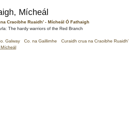
igh, Mícheál
 na Craoibhe Ruaidh' - Mícheál Ó Fathaigh
rla: The hardy warriors of the Red Branch
o. Galway
Co. na Gaillimhe
Curaidh crua na Craoibhe Ruaidh'
 Mícheál