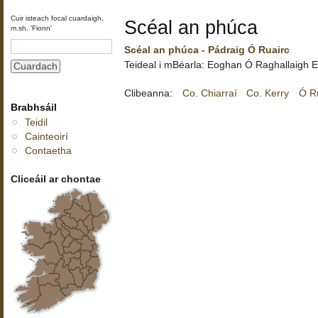
Cuir isteach focal cuardaigh,
Scéal an phúca
m.sh. 'Fionn'
Scéal an phúca - Pádraig Ó Ruairc
Teideal i mBéarla:
Eoghan Ó Raghallaigh
E
Clibeanna:
Co. Chiarraí
Co. Kerry
Ó Ru
Brabhsáil
Teidil
Cainteoirí
Contaetha
Cliceáil ar chontae