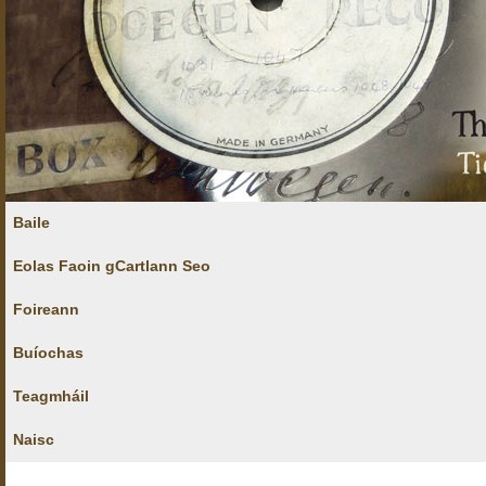
Baile
Eolas Faoin gCartlann Seo
Foireann
Buíochas
Teagmháil
Naisc