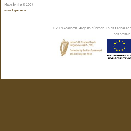
Mapa Íomhá © 2009
www.logainm.ie
© 2009 Acadamh Ríoga na hÉireann. Tá an t-ábhar ar 
ach amháin i