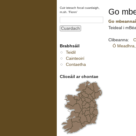
Cuir isteach focal cuardaigh,
Go mbea
m.sh. 'Fionn'
Go mbeannaí 
Teideal i mBéar
Clibeanna:
C
Brabhsáil
Ó Meadhra,
Teidil
Cainteoirí
Contaetha
Cliceáil ar chontae