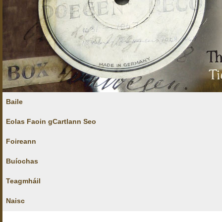
Baile
Eolas Faoin gCartlann Seo
Foireann
Buíochas
Teagmháil
Naisc