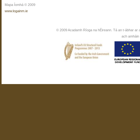
Mapa Íomhá © 2009
www.logainm.ie
© 2009 Acadamh Ríoga na hÉireann. Tá an t-ábhar ar 
ach amháin i