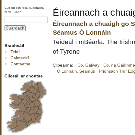
Cuir isteach focal cuardaigh,
Éireannach a chua
m.sh. 'Fionn'
Éireannach a chuaigh go S
Séamus Ó Lonnáin
Teideal i mBéarla: The Iris
Brabhsáil
of Tyrone
Teidil
Cainteoirí
Contaetha
Clibeanna:
Co. Galway
Co. na Gaillimh
Ó Lonnáin, Séamus
Prionsach Thír Eo
Cliceáil ar chontae