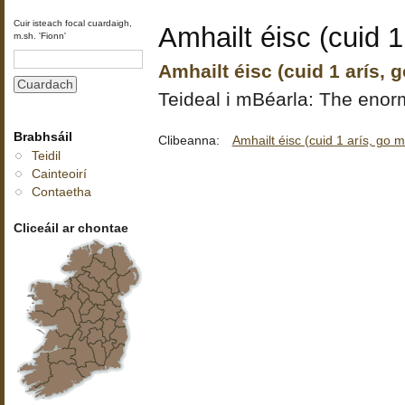
Cuir isteach focal cuardaigh,
Amhailt éisc (cuid 1
m.sh. 'Fionn'
Amhailt éisc (cuid 1 arís, 
Teideal i mBéarla: The enormo
Brabhsáil
Clibeanna:
Amhailt éisc (cuid 1 arís, go m
Teidil
Cainteoirí
Contaetha
Cliceáil ar chontae