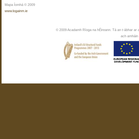
Mapa Íomhá © 2009
www.logainm.ie
© 2009 Acadamh Ríoga na hÉireann. Tá an t-ábhar ar 
ach amháin i