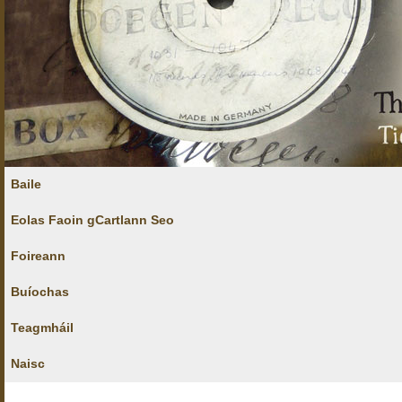
Baile
Eolas Faoin gCartlann Seo
Foireann
Buíochas
Teagmháil
Naisc