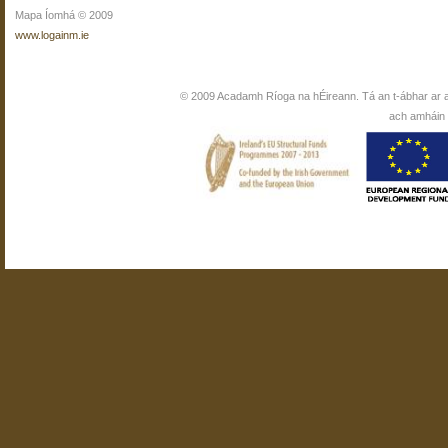
Mapa Íomhá © 2009
www.logainm.ie
© 2009 Acadamh Ríoga na hÉireann. Tá an t-ábhar ar 
ach amháin i