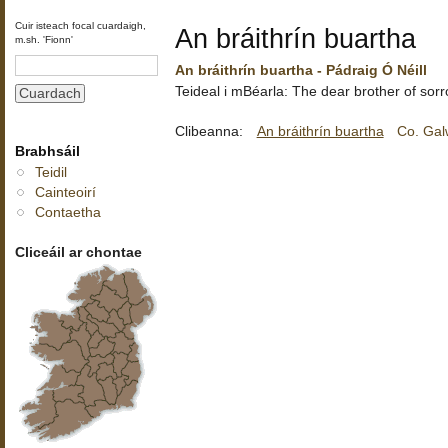
Cuir isteach focal cuardaigh,
An bráithrín buartha
m.sh. 'Fionn'
An bráithrín buartha - Pádraig Ó Néill
Teideal i mBéarla: The dear brother of sor
Clibeanna:
An bráithrín buartha
Co. Ga
Brabhsáil
Teidil
Cainteoirí
Contaetha
Cliceáil ar chontae