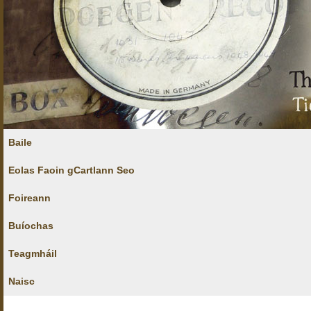
Baile
Eolas Faoin gCartlann Seo
Foireann
Buíochas
Teagmháil
Naisc