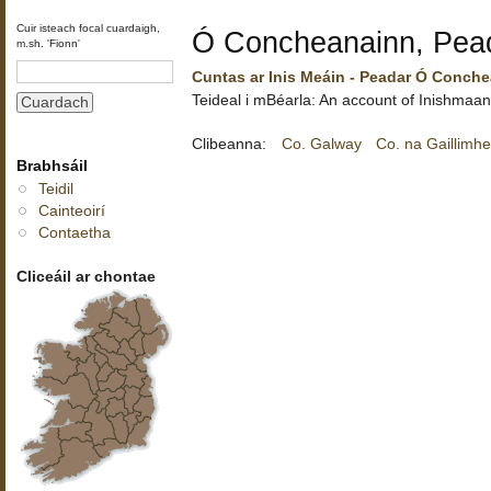
Cuir isteach focal cuardaigh,
Ó Concheanainn, Pea
m.sh. 'Fionn'
Cuntas ar Inis Meáin - Peadar Ó Conch
Teideal i mBéarla: An account of Inishmaan
Clibeanna:
Co. Galway
Co. na Gaillimh
Brabhsáil
Teidil
Cainteoirí
Contaetha
Cliceáil ar chontae