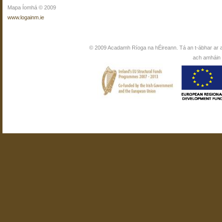
Mapa Íomhá © 2009
www.logainm.ie
© 2009 Acadamh Ríoga na hÉireann. Tá an t-ábhar ar 
ach amháin i