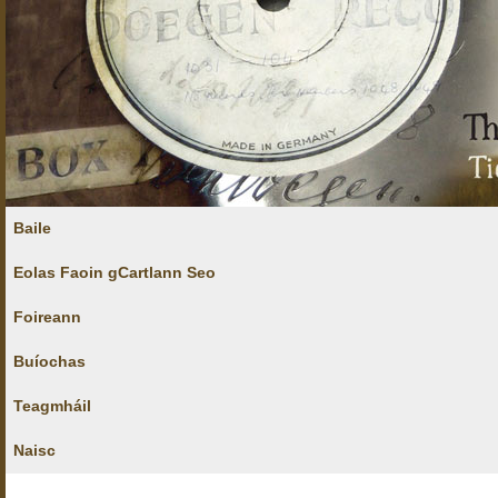
Baile
Eolas Faoin gCartlann Seo
Foireann
Buíochas
Teagmháil
Naisc