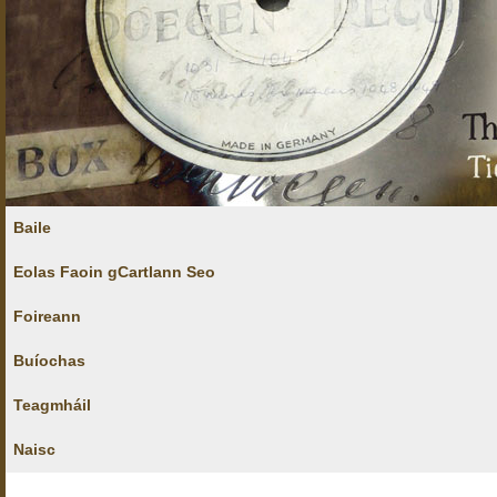
Baile
Eolas Faoin gCartlann Seo
Foireann
Buíochas
Teagmháil
Naisc