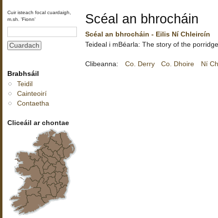
Cuir isteach focal cuardaigh,
Scéal an bhrocháin
m.sh. 'Fionn'
Scéal an bhrocháin - Eilis Ní Chleircín
Teideal i mBéarla: The story of the porridg
Clibeanna:
Co. Derry
Co. Dhoire
Ní Chl
Brabhsáil
Teidil
Cainteoirí
Contaetha
Cliceáil ar chontae