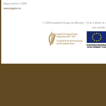
Mapa Íomhá © 2009
www.logainm.ie
© 2009 Acadamh Ríoga na hÉireann. Tá an t-ábhar ar 
ach amháin i