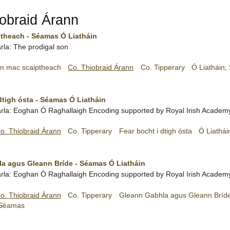
obraid Árann
theach - Séamas Ó Liatháin
rla: The prodigal son
n mac scaiptheach
Co. Thiobraid Árann
Co. Tipperary
Ó Liatháin
dtigh ósta - Séamas Ó Liatháin
rla:
Eoghan Ó Raghallaigh
Encoding supported by
Royal Irish Academ
o. Thiobraid Árann
Co. Tipperary
Fear bocht i dtigh ósta
Ó Liathá
a agus Gleann Bríde - Séamas Ó Liatháin
rla:
Eoghan Ó Raghallaigh
Encoding supported by
Royal Irish Academ
o. Thiobraid Árann
Co. Tipperary
Gleann Gabhla agus Gleann Bríd
 Séamas