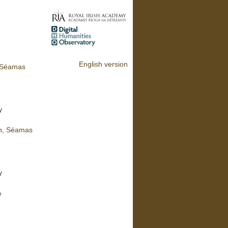
English version
, Séamas
y
in, Séamas
y
e