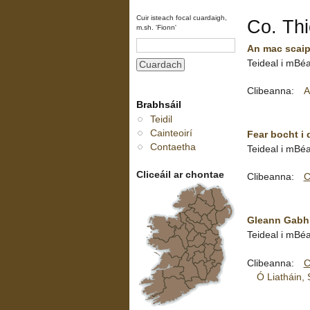
Cuir isteach focal cuardaigh,
Co. Thi
m.sh. 'Fionn'
An mac scaip
Teideal i mBéa
Clibeanna:
A
Brabhsáil
Teidil
Cainteoirí
Fear bocht i 
Contaetha
Teideal i mBéa
Cliceáil ar chontae
Clibeanna:
C
Gleann Gabhl
Teideal i mBéa
Clibeanna:
C
Ó Liatháin,