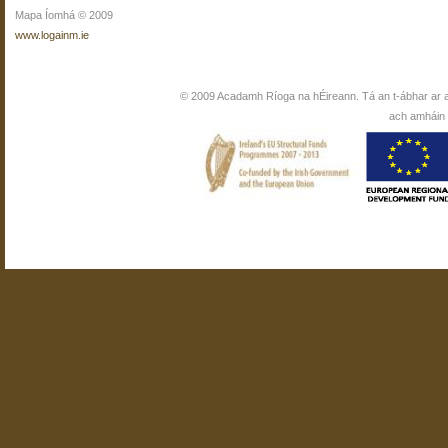
Mapa Íomhá © 2009
www.logainm.ie
© 2009 Acadamh Ríoga na hÉireann. Tá an t-ábhar ar 
ach amháin i