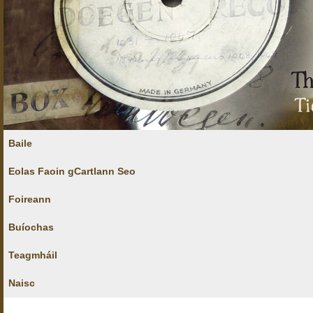
Baile
Eolas Faoin gCartlann Seo
Foireann
Buíochas
Teagmháil
Naisc