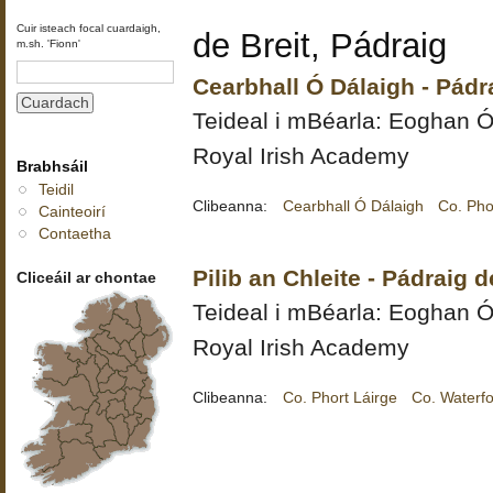
Cuir isteach focal cuardaigh,
de Breit, Pádraig
m.sh. 'Fionn'
Cearbhall Ó Dálaigh - Pádra
Teideal i mBéarla:
Eoghan Ó
Royal Irish Academy
Brabhsáil
Teidil
Clibeanna:
Cearbhall Ó Dálaigh
Co. Pho
Cainteoirí
Contaetha
Pilib an Chleite - Pádraig d
Cliceáil ar chontae
Teideal i mBéarla:
Eoghan Ó
Royal Irish Academy
Clibeanna:
Co. Phort Láirge
Co. Waterf