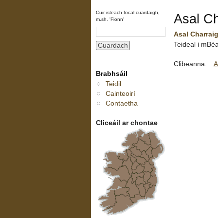
Cuir isteach focal cuardaigh,
Asal C
m.sh. 'Fionn'
Asal Charrai
Teideal i mBé
Clibeanna:
A
Brabhsáil
Teidil
Cainteoirí
Contaetha
Cliceáil ar chontae