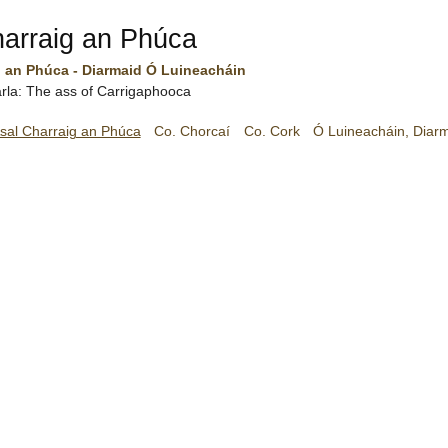
harraig an Phúca
g an Phúca - Diarmaid Ó Luineacháin
arla: The ass of Carrigaphooca
sal Charraig an Phúca
Co. Chorcaí
Co. Cork
Ó Luineacháin, Diar