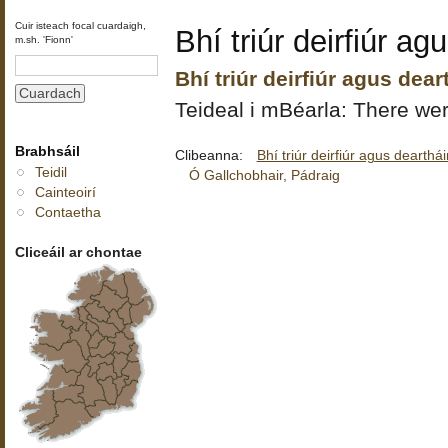
Cuir isteach focal cuardaigh,
Bhí triúr deirfiúr ag
m.sh. 'Fionn'
Bhí triúr deirfiúr agus dea
Teideal i mBéarla: There wer
Brabhsáil
Clibeanna:
Bhí triúr deirfiúr agus dearthá
Teidil
Ó Gallchobhair, Pádraig
Cainteoirí
Contaetha
Cliceáil ar chontae