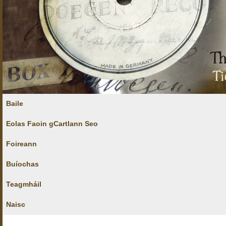
Baile
Eolas Faoin gCartlann Seo
Foireann
Buíochas
Teagmháil
Naisc