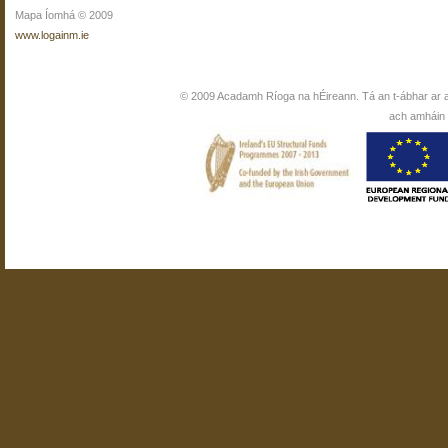
Mapa Íomhá © 2009
www.logainm.ie
© 2009 Acadamh Ríoga na hÉireann. Tá an t-ábhar ar 
ach amháin i