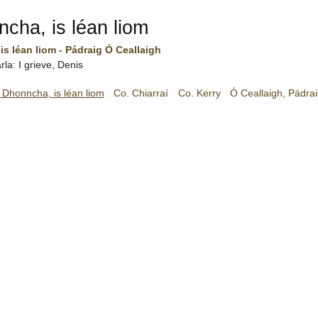
cha, is léan liom
s léan liom - Pádraig Ó Ceallaigh
rla: I grieve, Denis
 Dhonncha, is léan liom
Co. Chiarraí
Co. Kerry
Ó Ceallaigh, Pádra