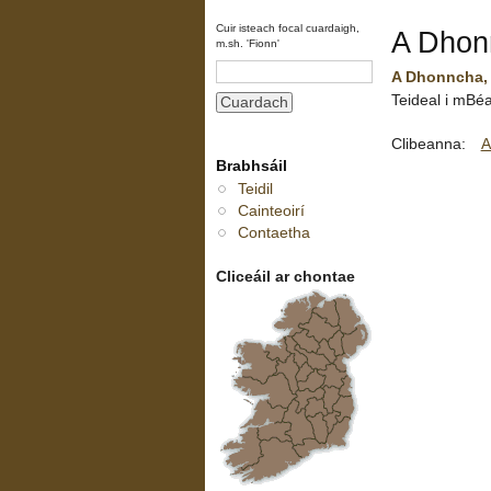
Cuir isteach focal cuardaigh,
A Dhonn
m.sh. 'Fionn'
A Dhonncha, i
Teideal i mBéa
Clibeanna:
A
Brabhsáil
Teidil
Cainteoirí
Contaetha
Cliceáil ar chontae