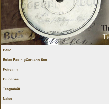
Baile
Eolas Faoin gCartlann Seo
Foireann
Buíochas
Teagmháil
Naisc