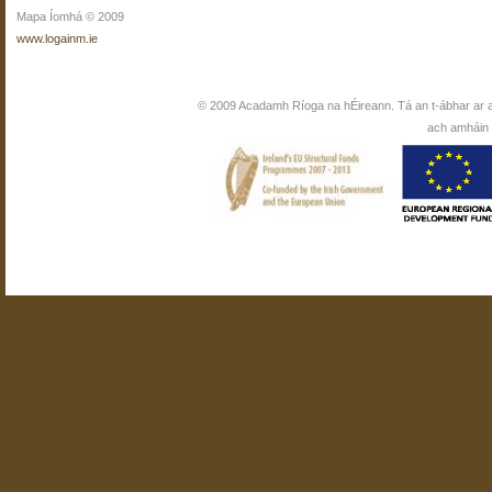
Mapa Íomhá © 2009
www.logainm.ie
© 2009 Acadamh Ríoga na hÉireann. Tá an t-ábhar ar 
ach amháin i