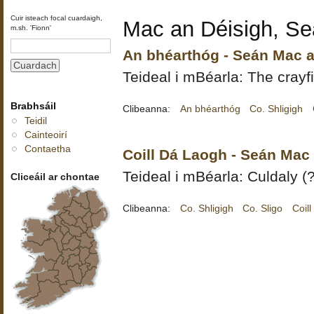
Cuir isteach focal cuardaigh,
Mac an Déisigh, S
m.sh. 'Fionn'
An bhéarthóg - Seán Mac a
Teideal i mBéarla: The crayfi
Brabhsáil
Clibeanna:
An bhéarthóg
Co. Shligigh
Teidil
Cainteoirí
Contaetha
Coill Dá Laogh - Seán Mac
Teideal i mBéarla: Culdaly (
Cliceáil ar chontae
Clibeanna:
Co. Shligigh
Co. Sligo
Coil