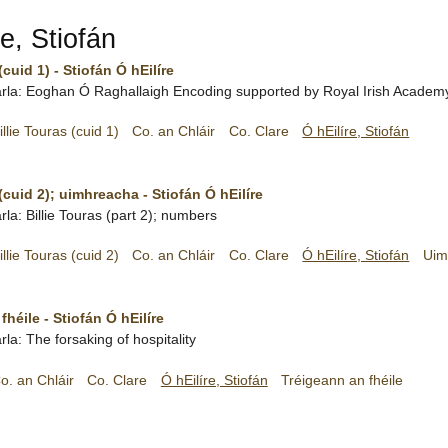
re, Stiofán
(cuid 1) - Stiofán Ó hEilíre
rla:
Eoghan Ó Raghallaigh
Encoding supported by
Royal Irish Academ
illie Touras (cuid 1)
Co. an Chláir
Co. Clare
Ó hEilíre, Stiofán
 (cuid 2); uimhreacha - Stiofán Ó hEilíre
rla: Billie Touras (part 2); numbers
illie Touras (cuid 2)
Co. an Chláir
Co. Clare
Ó hEilíre, Stiofán
Uim
fhéile - Stiofán Ó hEilíre
rla: The forsaking of hospitality
o. an Chláir
Co. Clare
Ó hEilíre, Stiofán
Tréigeann an fhéile