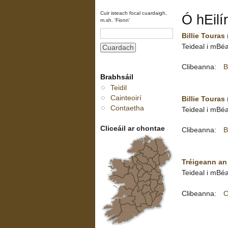
Cuir isteach focal cuardaigh,
Ó hEilí
m.sh. 'Fionn'
Billie Touras 
Teideal i mBéa
Clibeanna:
B
Brabhsáil
Teidil
Cainteoirí
Billie Touras
Contaetha
Teideal i mBéa
Cliceáil ar chontae
Clibeanna:
B
Tréigeann an 
Teideal i mBéa
Clibeanna:
C