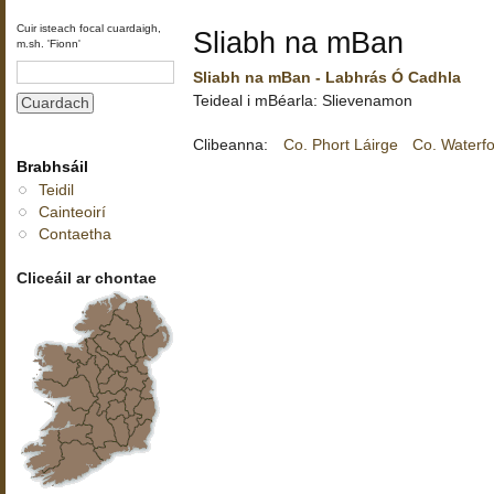
Cuir isteach focal cuardaigh,
Sliabh na mBan
m.sh. 'Fionn'
Sliabh na mBan - Labhrás Ó Cadhla
Teideal i mBéarla: Slievenamon
Clibeanna:
Co. Phort Láirge
Co. Waterf
Brabhsáil
Teidil
Cainteoirí
Contaetha
Cliceáil ar chontae