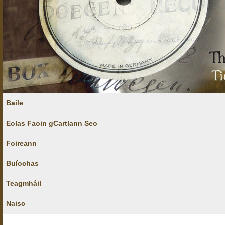
Baile
Eolas Faoin gCartlann Seo
Foireann
Buíochas
Teagmháil
Naisc