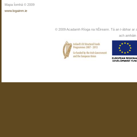
Mapa Íomhá © 2009
www.logainm.ie
© 2009 Acadamh Ríoga na hÉireann. Tá an t-ábhar ar 
ach amháin i