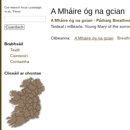
Cuir isteach focal cuardaigh,
A Mháire óg na gcian
m.sh. 'Fionn'
A Mháire óg na gcian - Pádraig Breathn
Teideal i mBéarla: Young Mary of the sorro
Clibeanna:
A Mháire óg na gcian
Breath
Brabhsáil
Teidil
Cainteoirí
Contaetha
Cliceáil ar chontae