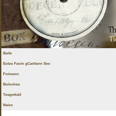
Baile
Eolas Faoin gCartlann Seo
Foireann
Buíochas
Teagmháil
Naisc