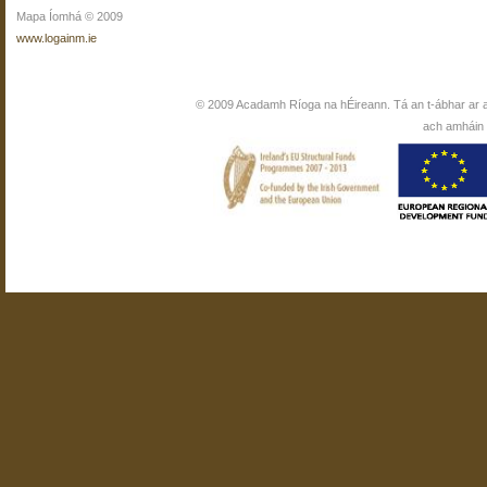
Mapa Íomhá © 2009
www.logainm.ie
© 2009 Acadamh Ríoga na hÉireann. Tá an t-ábhar ar 
ach amháin i