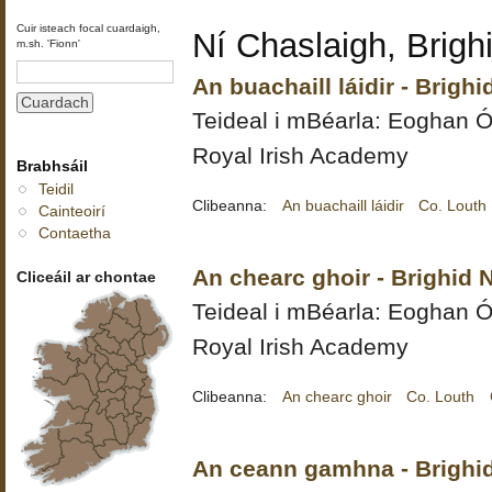
Cuir isteach focal cuardaigh,
Ní Chaslaigh, Brigh
m.sh. 'Fionn'
An buachaill láidir - Brigh
Teideal i mBéarla:
Eoghan Ó
Royal Irish Academy
Brabhsáil
Teidil
Clibeanna:
An buachaill láidir
Co. Louth
Cainteoirí
Contaetha
An chearc ghoir - Brighid 
Cliceáil ar chontae
Teideal i mBéarla:
Eoghan Ó
Royal Irish Academy
Clibeanna:
An chearc ghoir
Co. Louth
An ceann gamhna - Brighid