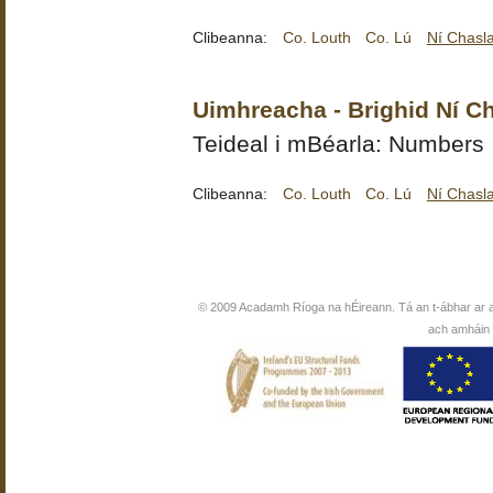
Clibeanna:
Co. Louth
Co. Lú
Ní Chasla
Uimhreacha - Brighid Ní C
Teideal i mBéarla: Numbers
Clibeanna:
Co. Louth
Co. Lú
Ní Chasla
© 2009 Acadamh Ríoga na hÉireann. Tá an t-ábhar ar 
ach amháin i