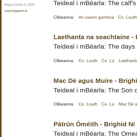
Teideal i mBéarla: The calf'
Mapa Íomhá © 2009
www.logainm.ie
Clibeanna:
An ceann gamhna
Co. Lout
Laethanta na seachtaine - 
Teideal i mBéarla: The days
Clibeanna:
Co. Louth
Co. Lú
Laethant
Mac Dé agus Muire - Brigh
Teideal i mBéarla: The Son
Clibeanna:
Co. Louth
Co. Lú
Mac Dé a
Pátrún Óméith - Brighid Ní
Teideal i mBéarla: The Omea