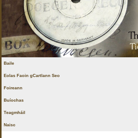
Baile
Eolas Faoin gCartlann Seo
Foireann
Buíochas
Teagmháil
Naisc