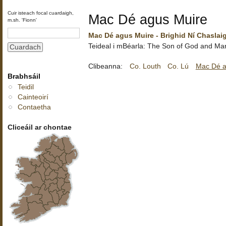
Cuir isteach focal cuardaigh,
Mac Dé agus Muire
m.sh. 'Fionn'
Mac Dé agus Muire - Brighid Ní Chaslai
Teideal i mBéarla: The Son of God and Ma
Clibeanna:
Co. Louth
Co. Lú
Mac Dé a
Brabhsáil
Teidil
Cainteoirí
Contaetha
Cliceáil ar chontae