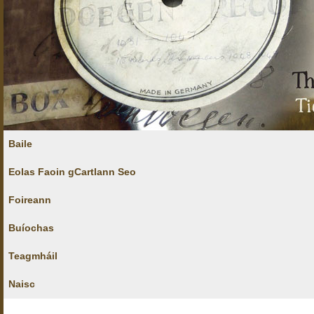
Baile
Eolas Faoin gCartlann Seo
Foireann
Buíochas
Teagmháil
Naisc