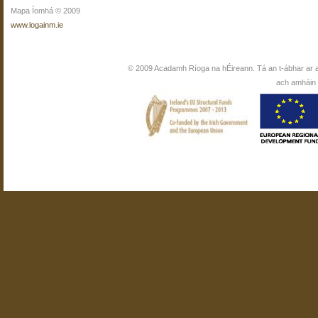
Mapa Íomhá © 2009
www.logainm.ie
© 2009 Acadamh Ríoga na hÉireann. Tá an t-ábhar ar 
ach amháin i