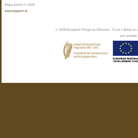
Mapa Íomhá © 2009
www.logainm.ie
© 2009 Acadamh Ríoga na hÉireann. Tá an t-ábhar ar 
ach amháin i