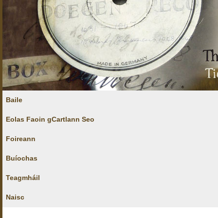
Baile
Eolas Faoin gCartlann Seo
Foireann
Buíochas
Teagmháil
Naisc