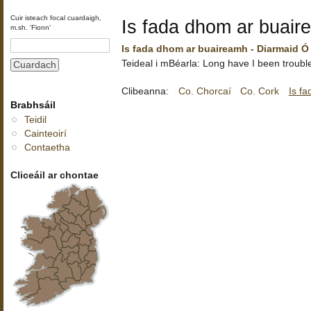
Cuir isteach focal cuardaigh,
Is fada dhom ar buair
m.sh. 'Fionn'
Is fada dhom ar buaireamh - Diarmaid Ó
Teideal i mBéarla: Long have I been troubl
Clibeanna:
Co. Chorcaí
Co. Cork
Is f
Brabhsáil
Teidil
Cainteoirí
Contaetha
Cliceáil ar chontae