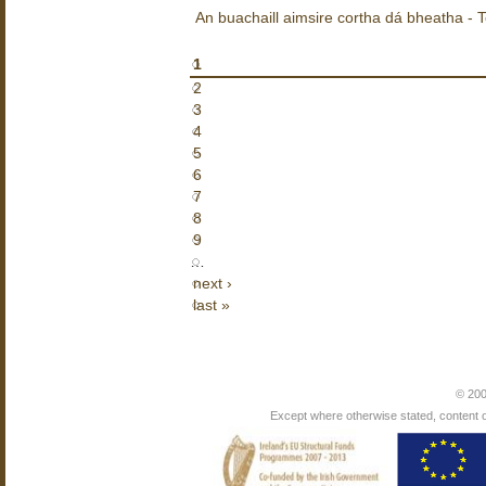
An buachaill aimsire cortha dá bheatha -
1
2
3
4
5
6
7
8
9
…
next ›
last »
© 200
Except where otherwise stated, content on