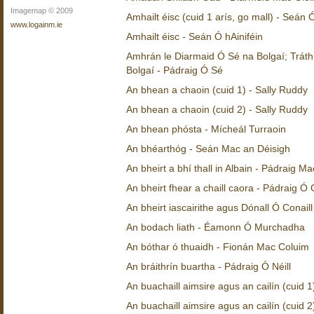
Imagemap © 2009
Amhailt éisc (cuid 1 arís, go mall) - Seán 
www.logainm.ie
Amhailt éisc - Seán Ó hAiniféin
Amhrán le Diarmaid Ó Sé na Bolgaí; Tráth
Bolgaí - Pádraig Ó Sé
An bhean a chaoin (cuid 1) - Sally Ruddy
An bhean a chaoin (cuid 2) - Sally Ruddy
An bhean phósta - Mícheál Turraoin
An bhéarthóg - Seán Mac an Déisigh
An bheirt a bhí thall in Albain - Pádraig M
An bheirt fhear a chaill caora - Pádraig Ó
An bheirt iascairithe agus Dónall Ó Conail
An bodach liath - Éamonn Ó Murchadha
An bóthar ó thuaidh - Fionán Mac Coluim
An bráithrín buartha - Pádraig Ó Néill
An buachaill aimsire agus an cailín (cuid 
An buachaill aimsire agus an cailín (cuid 