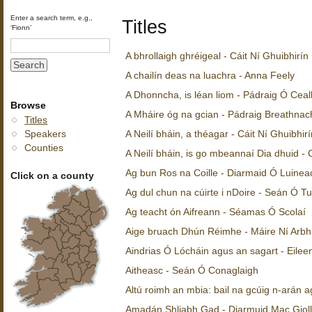
Enter a search term, e.g.,
Titles
‘Fionn’
A bhrollaigh ghréigeal - Cáit Ní Ghuibhirín
A chailín deas na luachra - Anna Feely
A Dhonncha, is léan liom - Pádraig Ó Ceal
Browse
A Mháire óg na gcian - Pádraig Breathnac
Titles
Speakers
A Neilí bháin, a théagar - Cáit Ní Ghuibhirí
Counties
A Neilí bháin, is go mbeannaí Dia dhuid - 
Ag bun Ros na Coille - Diarmaid Ó Luinea
Click on a county
Ag dul chun na cúirte i nDoire - Seán Ó Tu
Ag teacht ón Aifreann - Séamas Ó Scolaí
Aige bruach Dhún Réimhe - Máire Ní Arbh
Aindrias Ó Lócháin agus an sagart - Eilee
Aitheasc - Seán Ó Conaglaigh
Altú roimh an mbia: bail na gcúig n-arán 
Amadán Shliabh Gad - Diarmuid Mac Giol