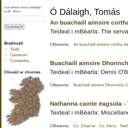
Cuir isteach focal cuardaigh,
Ó Dálaigh, Tomás
m.sh. 'Fionn'
An buachaill aimsire cort
Teideal i mBéarla: The serva
Brabhsáil
Clibeanna:
An buachaill aimsire cortha d
Teidil
Cainteoirí
Contaetha
Buachaill aimsire Dhonnch
Teideal i mBéarla: Denis O'B
Cliceáil ar chontae
Clibeanna:
Buachaill aimsire Dhonncha Uí
Nathanna cainte éagsúla -
Teideal i mBéarla: Miscella
Clibeanna:
Co. Chiarraí
Co. Kerry
Nat