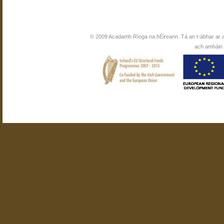
© 2009 Acadamh Ríoga na hÉireann. Tá an t-ábhar ar 
ach amháin i