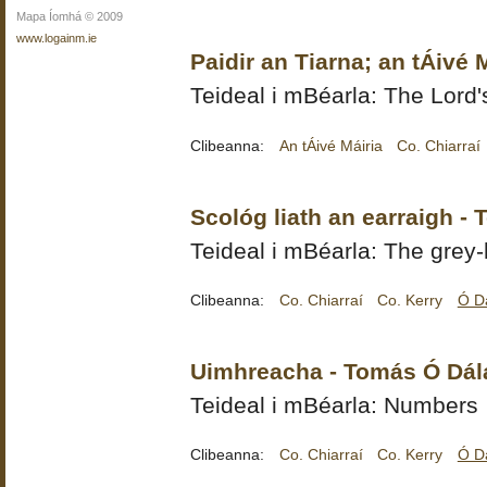
Mapa Íomhá © 2009
www.logainm.ie
Paidir an Tiarna; an tÁivé 
Teideal i mBéarla: The Lord'
Clibeanna:
An tÁivé Máiria
Co. Chiarraí
Scológ liath an earraigh -
Teideal i mBéarla: The grey-
Clibeanna:
Co. Chiarraí
Co. Kerry
Ó D
Uimhreacha - Tomás Ó Dál
Teideal i mBéarla: Numbers
Clibeanna:
Co. Chiarraí
Co. Kerry
Ó D