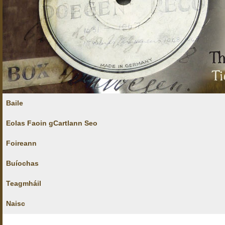
Baile
Eolas Faoin gCartlann Seo
Foireann
Buíochas
Teagmháil
Naisc